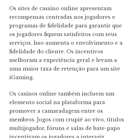
Os sites de cassino online apresentam
recompensas centradas nos jogadores e
programas de fidelidade para garantir que
os jogadores fiquem satisfeitos com seus
serviços. Isso aumenta o envolvimento e a
fidelidade do cliente. Os incentivos
melhoram a experiência geral e levam a
uma maior taxa de retenção para um site
iGaming.
Os casinos online também incluem um
elemento social na plataforma para
promover a camaradagem entre os
membros. Jogos com crupiê ao vivo, títulos
multijogador, fóruns e salas de bate-papo
incentivam os jogadores a interagir